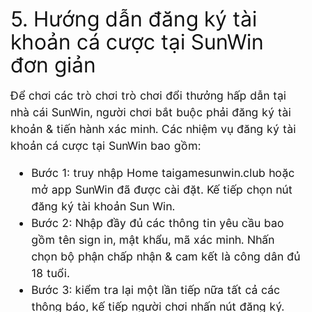
5. Hướng dẫn đăng ký tài
khoản cá cược tại SunWin
đơn giản
Để chơi các trò chơi trò chơi đổi thưởng hấp dẫn tại
nhà cái SunWin, người chơi bắt buộc phải đăng ký tài
khoản & tiến hành xác minh. Các nhiệm vụ đăng ký tài
khoản cá cược tại SunWin bao gồm:
Bước 1: truy nhập Home taigamesunwin.club hoặc
mở app SunWin đã được cài đặt. Kế tiếp chọn nút
đăng ký tài khoản Sun Win.
Bước 2: Nhập đầy đủ các thông tin yêu cầu bao
gồm tên sign in, mật khẩu, mã xác minh. Nhấn
chọn bộ phận chấp nhận & cam kết là công dân đủ
18 tuổi.
Bước 3: kiểm tra lại một lần tiếp nữa tất cả các
thông báo, kế tiếp người chơi nhấn nút đăng ký.