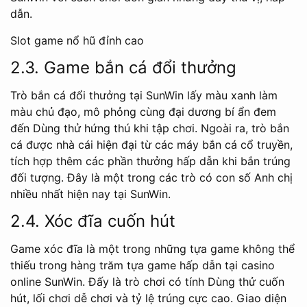
dẫn.
Slot game nổ hũ đỉnh cao
2.3. Game bắn cá đổi thưởng
Trò bắn cá đổi thưởng tại SunWin lấy màu xanh làm
màu chủ đạo, mô phỏng cùng đại dương bí ẩn đem
đến Dùng thử hứng thú khi tập chơi. Ngoài ra, trò bắn
cá được nhà cái hiện đại từ các máy bắn cá cổ truyền,
tích hợp thêm các phần thưởng hấp dẫn khi bắn trúng
đối tượng. Đây là một trong các trò có con số Anh chị
nhiều nhất hiện nay tại SunWin.
2.4. Xóc đĩa cuốn hút
Game xóc đĩa là một trong những tựa game không thể
thiếu trong hàng trăm tựa game hấp dẫn tại casino
online SunWin. Đấy là trò chơi có tính Dùng thử cuốn
hút, lối chơi dễ chơi và tỷ lệ trúng cực cao. Giao diện