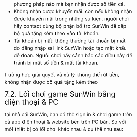
phương pháp nào mà bạn nhận được số tiền cả.
Không nhận được khuyến mãi: còn nếu không nhận
được khuyến mãi trong những sự kiện, người chơi
hãy contact cùng bộ phận bổ trợ SunWin để cấp
bộ quà tặng kèm theo vào tài khoản.
Tài khoản bị mất: thông thường tài khoản bị mất
do đăng nhập sai link SunWin hoặc tạo mật khẩu
dễ đoán. Người chơi hãy cảnh báo các điều này để
tránh bị mất số tiền & mất tài khoản.
trường hợp giải quyết và xử lý không thể rút tiền,
không nhận được bộ quà tặng kèm theo
7.2. Lối chơi game SunWin bằng
điện thoại & PC
tại nhà cái SunWin, bạn có thể sign in & chơi game trên
cả app điện thoại & website bên trên PC bàn. So với
mỗi thiết bị có lối chơi khác nhau & cụ thể như sau: